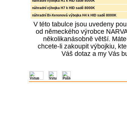
náhradní výbojka H1 k HID sadě 8000K
náhradní výbojka H7 k HID sadě 8000K
náhradní Bi-Xenonová výbojka H4 k HID sadě 8000K
V této tabulce jsou uvedeny po
od německého výrobce NARVA. 
několikanásobně větší. Máte-
chcete-li zakoupit výbojkiu, k
Váš dotaz a my Vás bu