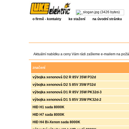
o firmě - kontakty
ke stažení
n
a úvodní stránku
Aktuální nabídku a ceny Vám rádi zašleme e-mailem
na požá
značení
výbojka xenonová D2 R 85V 35W P32d
výbojka xenonová D2 S 85V 35W P32d
výbojka xenonová D1 R 85V 35W PK32d-3
výbojka xenonová D1 S 85V 35W PK32d-2
HID H1 sada 8000K
HID H7 sada 8000K
HID H4 Bi-Xenon sada 8000K