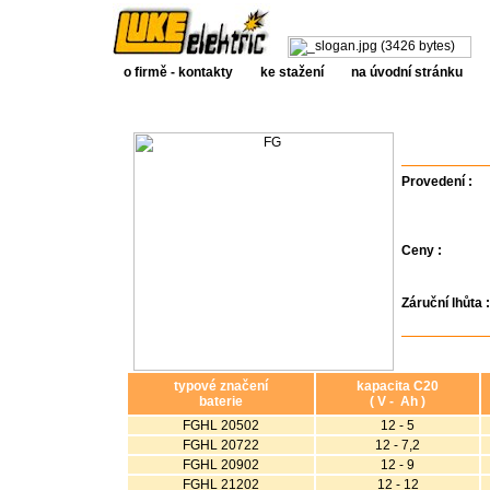
o firmě - kontakty
ke stažení
n
a úvodní stránku
Provedení :
Ceny :
Záruční lhůta :
typové značení
kapacita C20
baterie
( V - Ah )
FGHL 20502
12 - 5
FGHL 20722
12 - 7,2
FGHL 20902
12 - 9
FGHL 21202
12 - 12